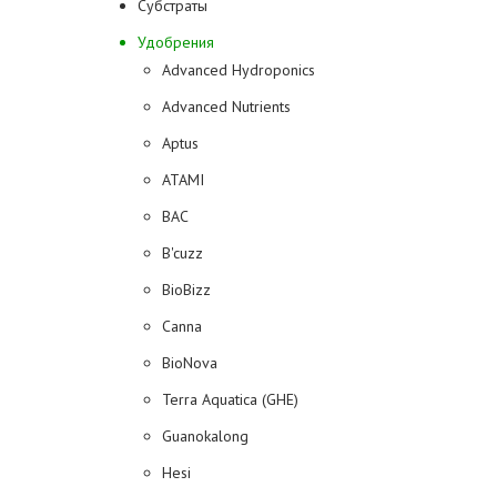
Субстраты
Удобрения
Advanced Hydroponics
Advanced Nutrients
Aptus
ATAMI
BAC
B'cuzz
BioBizz
Canna
BioNova
Terra Aquatica (GHE)
Guanokalong
Hesi