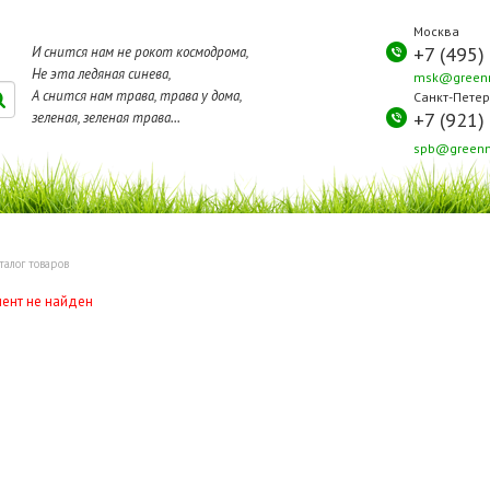
Москва
+7 (495)
И снится нам не рокот космодрома,
Не эта ледяная синева,
msk@greenm
А снится нам трава, трава у дома,
Санкт-Петер
+7 (921)
зеленая, зеленая трава...
spb@greenm
талог товаров
ент не найден