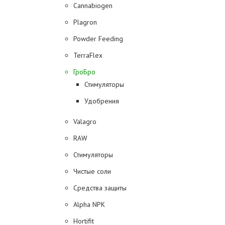
Cannabiogen
Plagron
Powder Feeding
TerraFlex
ГроБро
Стимуляторы
Удобрения
Valagro
RAW
Стимуляторы
Чистые соли
Средства защиты
Alpha NPK
Hortifit