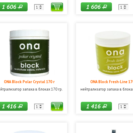
1 606
1 606
Р
Р
ONA Block Polar Crystal 170 г
ONA Block Fresh-Line 17
йтрализатор запаха в блоках 170 гр.
нейтрализатор запаха в блоках
1 416
1 416
Р
Р