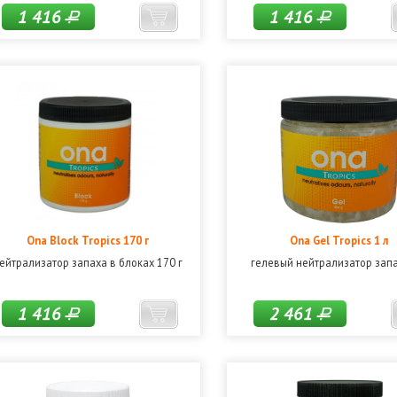
1 416
1 416
Р
Р
Ona Block Tropics 170 г
Ona Gel Tropics 1 л
ейтрализатор запаха в блоках 170 г
гелевый нейтрализатор запа
1 416
2 461
Р
Р