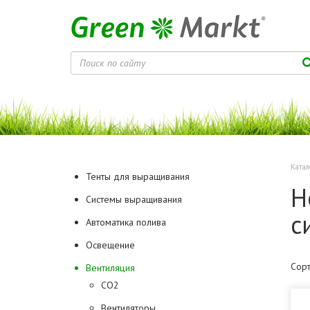
Катал
Тенты для выращивания
Н
Системы выращивания
с
Автоматика полива
Освещение
Сорт
Вентиляция
CO2
Вентиляторы