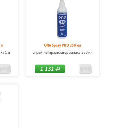
 л
ONA Spray PRO 250 мл
ха 1 л
спрей-нейтрализатор запаха 250 мл
1 131
Р