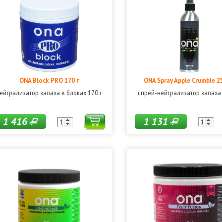
ONA Block PRO 170 г
ONA Spray Apple Crumble 2
ейтрализатор запаха в блоках 170 г
спрей-нейтрализатор запаха
1 416
1 131
Р
Р