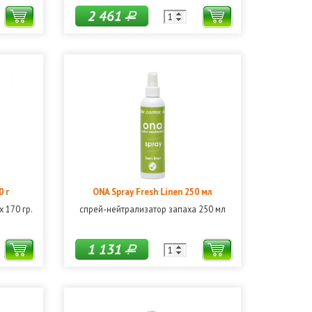
2 461
Р
0 г
ONA Spray Fresh Linen 250 мл
 170 гр.
спрей-нейтрализатор запаха 250 мл
1 131
Р