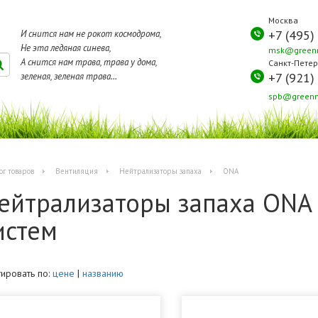
Москва
+7 (495)
И снится нам не рокот космодрома,
Не эта ледяная синева,
msk@greenm
А снится нам трава, трава у дома,
Санкт-Петер
+7 (921)
зеленая, зеленая трава...
spb@greenm
ог товаров
Вентиляция
Нейтрализаторы запаха
ONA
ейтрализаторы запаха ONA
истем
ировать по:
цене
|
названию