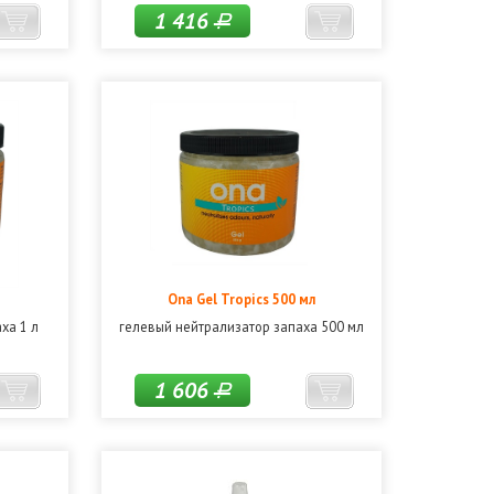
1 416
Р
Ona Gel Tropics 500 мл
ха 1 л
гелевый нейтрализатор запаха 500 мл
1 606
Р