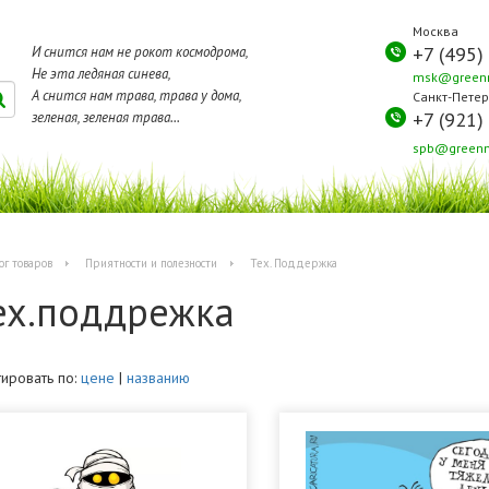
Москва
+7 (495)
И снится нам не рокот космодрома,
Не эта ледяная синева,
msk@greenm
А снится нам трава, трава у дома,
Санкт-Петер
+7 (921)
зеленая, зеленая трава...
spb@greenm
ог товаров
Приятности и полезности
Тех. Поддержка
ех.поддрежка
ировать по:
цене
|
названию