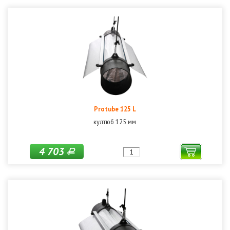
Protube 125 L
култюб 125 мм
4 703
Р