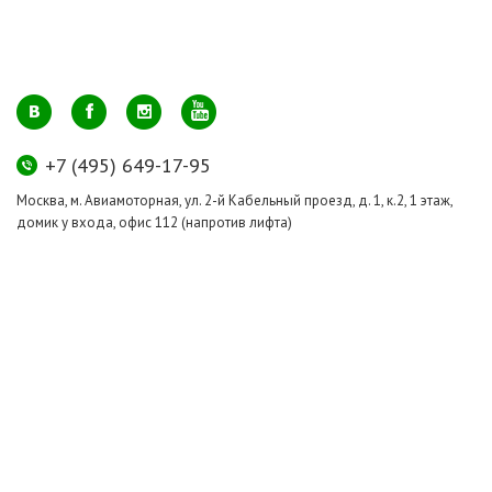
+7 (495) 649-17-95
Москва, м. Авиамоторная, ул. 2-й Кабельный проезд, д. 1, к.2, 1 этаж,
домик у входа, офис 112 (напротив лифта)
info@greenmarkt.ru
+7 (921) 597-51-71
Санкт-Петербург м. Лиговский пр., ул. Марата 53, секция 3
spb@greenmarkt.ru
Режим работы
пн-пт 11:00 — 20:00