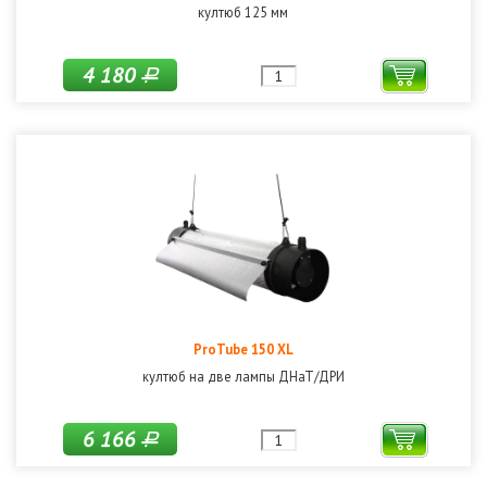
култюб 125 мм
4 180
Р
ProTube 150 XL
култюб на две лампы ДНаТ/ДРИ
6 166
Р