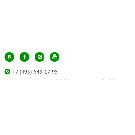
+7 (495) 649-17-95
Москва, м. Авиамоторная, ул. 2-й Кабельный проезд, д. 1, к.2, 1 этаж,
домик у входа, офис 112 (напротив лифта)
info@greenmarkt.ru
+7 (921) 597-51-71
Санкт-Петербург м. Лиговский пр., ул. Марата 53, секция 3