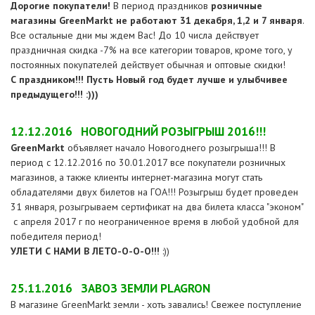
Дорогие покупатели!
В период праздников
розничные
магазины GreenMarkt не работают 31 декабря, 1,2 и 7 января
.
Все остальные дни мы ждем Вас! До 10 числа действует
праздничная скидка -7% на все категории товаров, кроме того, у
постоянных покупателей действует обычная и оптовые скидки!
С праздником!!! Пусть Новый год будет лучше и улыбчивее
предыдущего!!! :)))
12.12.2016
НОВОГОДНИЙ РОЗЫГРЫШ 2016!!!
GreenMarkt
объявляет начало Новогоднего розыгрыша!!! В
период с 12.12.2016 по 30.01.2017 все покупатели розничных
магазинов, а также клиенты интернет-магазина могут стать
обладателями двух билетов на ГОА!!! Розыгрыш будет проведен
31 января, розыгрываем сертификат на два билета класса "эконом"
с апреля 2017 г по неограниченное время в любой удобной для
победителя период!
УЛЕТИ С НАМИ В ЛЕТО-О-О-О!!!
:))
25.11.2016
ЗАВОЗ ЗЕМЛИ PLAGRON
В магазине GreenMarkt земли - хоть завались! Свежее поступление