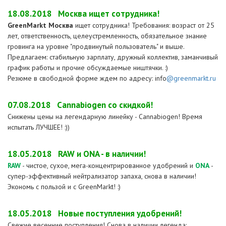
18.08.2018
Москва ищет сотрудника!
GreenMarkt Москва
ищет сотрудника! Требования: возраст от 25
лет, ответственность, целеустремленность, обязательное знание
гровинга на уровне "продвинутый пользователь" и выше.
Предлагаем: стабильную зарплату, дружный коллектив, заманчивый
график работы и прочие обсуждаемые ништячки. :)
Резюме в свободной форме ждем по адресу: info
@greenmarkt.ru
07.08.2018
Cannabiogen со скидкой!
Снижены цены на легендарную линейку - Cannabiogen! Время
испытать ЛУЧШЕЕ! :))
18.05.2018
RAW и ONA - в наличии!
RAW
- чистое, сухое, мега-концентрированное удобрений и
ONA
-
супер-эффективный нейтрализатор запаха, снова в наличии!
Экономь с пользой и с GreenMarkt! :)
18.05.2018
Новые поступления удобрений!
Свежие весенние поступления! Снова в наличии легенда: