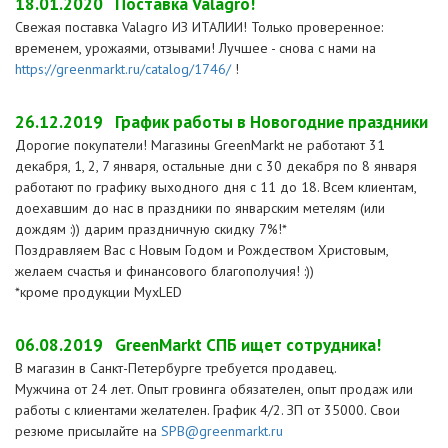
18.01.2020
Поставка Valagro!
Свежая поставка Valagro ИЗ ИТАЛИИ! Только проверенное:
временем, урожаями, отзывами! Лучшее - снова с нами на
https://greenmarkt.ru/catalog/1746/
!
26.12.2019
График работы в Новогодние праздники
Дорогие покупатели! Магазины GreenMarkt не работают 31
декабря, 1, 2, 7 января, остальные дни с 30 декабря по 8 января
работают по графику выходного дня с 11 до 18. Всем клиентам,
доехавшим до нас в праздники по январским метелям (или
дождям :)) дарим праздничную скидку 7%!*
Поздравляем Вас с Новым Годом и Рождеством Христовым,
желаем счастья и финансового благополучия! :))
*кроме продукции MyxLED
06.08.2019
GreenMarkt СПБ ищет сотрудника!
В магазин в Санкт-Петербурге требуется продавец.
Мужчина от 24 лет. Опыт гровинга обязателен, опыт продаж или
работы с клиентами желателен. График 4/2. ЗП от 35000. Свои
резюме присылайте на
SPB@greenmarkt.ru