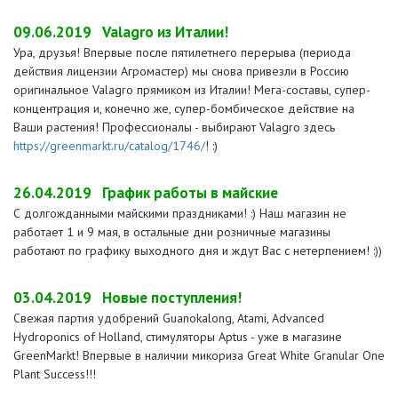
09.06.2019
Valagro из Италии!
Ура, друзья! Впервые после пятилетнего перерыва (периода
действия лицензии Агромастер) мы снова привезли в Россию
оригинальное Valagro прямиком из Италии! Мега-составы, супер-
концентрация и, конечно же, супер-бомбическое действие на
Ваши растения! Профессионалы - выбирают Valagro здесь
https://greenmarkt.ru/catalog/1746/
! :)
26.04.2019
График работы в майские
С долгожданными майскими праздниками! :) Наш магазин не
работает 1 и 9 мая, в остальные дни розничные магазины
работают по графику выходного дня и ждут Вас с нетерпением! :))
03.04.2019
Новые поступления!
Свежая партия удобрений Guanokalong, Atami, Advanced
Hydroponics of Holland, стимуляторы Aptus - уже в магазине
GreenMarkt! Впервые в наличии микориза Great White Granular One
Plant Success!!!