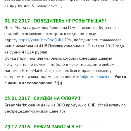
на другие дня. С праздником!! :)
01.02.2017
ПОБЕДИТЕЛЬ НГ РОЗЫГРЫША!!!
Итак! Мы разыграли два билета на ГОА!!! Томить не будем, все
подробности можно посмотреть в видео по этому
адресу
https://youtu.be/BAdQsluL7Po
, победителем стаааааааал...
чек с номером 6141!!!
Покупка совершена 15 января 2017 года
на сумму 477,24 рубля!
Обладателя чека или человека, который совершил данную
покупку и точно помнит, что было в чеке - мы ждем в любом
магазине GreenMarkt! Или, если чек был отправлен клиенту
интернет-магазина - ждем вас на почте
info@greenmarkt.ru
.
Улети
с нами в летоооооооооо!!! :)))
23.01.2017
СКИДКИ НА ФЛОРУ!!!
GreenMarkt
снизил цены на ВСЮ продукцию
GHE
! Успей купить по
беспрецедентно низкой цене!! :))
29.12.2016
РЕЖИМ РАБОТЫ В НГ!