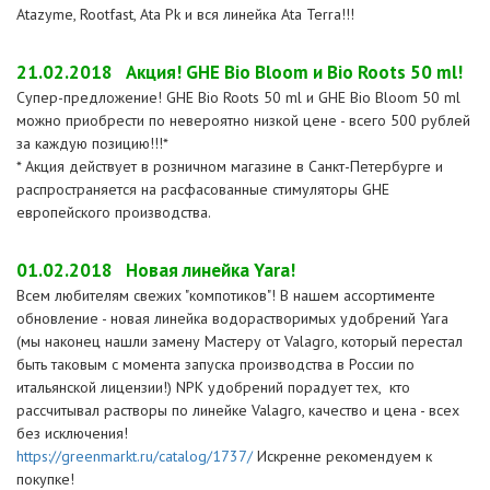
Atazyme, Rootfast, Ata Pk и вся линейка Ata Terra!!!
21.02.2018
Акция! GHE Bio Bloom и Bio Roots 50 ml!
Супер-предложение! GHE Bio Roots 50 ml и GHE Bio Bloom 50 ml
можно приобрести по невероятно низкой цене - всего 500 рублей
за каждую позицию!!!*
* Акция действует в розничном магазине в Санкт-Петербурге и
распространяется на расфасованные стимуляторы GHE
европейского производства.
01.02.2018
Новая линейка Yara!
Всем любителям свежих "компотиков"! В нашем ассортименте
обновление - новая линейка водорастворимых удобрений Yara
(мы наконец нашли замену Мастеру от Valagro, который перестал
быть таковым с момента запуска производства в России по
итальянской лицензии!) NPK удобрений порадует тех, кто
рассчитывал растворы по линейке Valagro, качество и цена - всех
без исключения!
https://greenmarkt.ru/catalog/1737/
Искренне рекомендуем к
покупке!