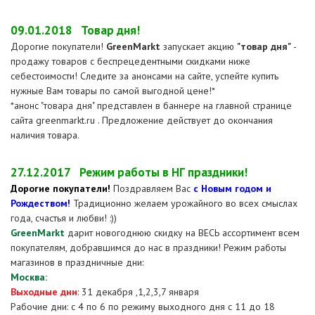
09.01.2018
Товар дня!
Дорогие покупатели!
GreenMarkt
запускает акцию
"товар дня"
-
продажу товаров с беспрецедентными скидками ниже
себестоимости! Следите за анонсами на сайте, успейте купить
нужные Вам товары по самой выгодной цене!*
*анонс "товара дня" представлен в баннере на главной странице
сайта greenmarkt.ru . Предложение действует до окончания
наличия товара.
27.12.2017
Режим работы в НГ праздники!
Дорогие покупатели!
Поздравляем Вас
с Новым годом и
Рождеством!
Традиционно желаем урожайного во всех смыслах
года, счастья и любви! :))
GreenMarkt
дарит новогоднюю скидку на ВЕСЬ ассортимент всем
покупателям, добравшимся до нас в праздники! Режим работы
магазинов в праздничные дни:
Москва:
Выходные дни
: 31 декабря ,1,2,3,7 января
Рабочие дни: с 4 по 6 по режиму выходного дня с 11 до 18