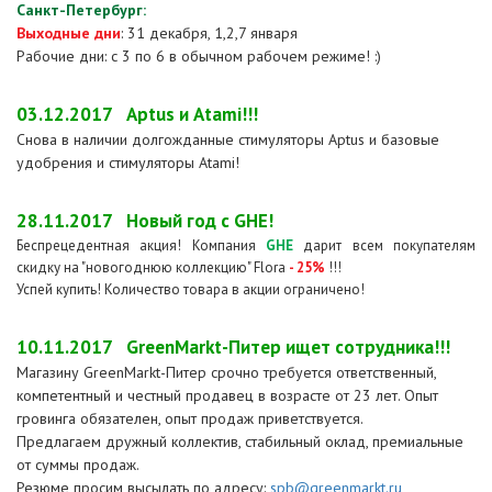
Санкт-Петербург:
Выходные дни
: 31 декабря, 1,2,7 января
Рабочие дни: с 3 по 6 в обычном рабочем режиме! :)
03.12.2017
Aptus и Atami!!!
Снова в наличии долгожданные стимуляторы Aptus и базовые
удобрения и стимуляторы Atami!
28.11.2017
Новый год с GHE!
Беспрецедентная акция! Компания
GHE
дарит всем покупателям
скидку на "новогоднюю коллекцию" Flora
- 25%
!!!
Успей купить! Количество товара в акции ограничено!
10.11.2017
GreenMarkt-Питер ищет сотрудника!!!
Магазину GreenMarkt-Питер срочно требуется ответственный,
компетентный и честный продавец в возрасте от 23 лет. Опыт
гровинга обязателен, опыт продаж приветствуется.
Предлагаем дружный коллектив, стабильный оклад, премиальные
от суммы продаж.
Резюме просим высылать по адресу:
spb@greenmarkt.ru