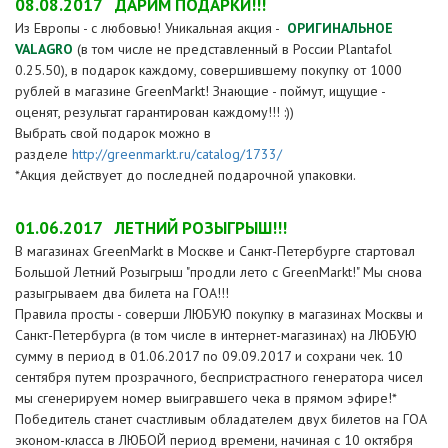
08.08.2017
ДАРИМ ПОДАРКИ!!!
Из Европы - с любовью! Уникальная акция -
ОРИГИНАЛЬНОЕ
VALAGRO
(в том числе не представленный в России Plantafol
0.25.50), в подарок каждому, совершившему покупку от 1000
рублей в магазине GreenMarkt! Знающие - поймут, ищущие -
оценят, результат гарантирован каждому!!! :))
Выбрать свой подарок можно в
разделе
http://greenmarkt.ru/catalog/1733/
*Акция действует до последней подарочной упаковки.
01.06.2017
ЛЕТНИЙ РОЗЫГРЫШ!!!
В магазинах GreenMarkt в Москве и Санкт-Петербурге стартовал
Большой Летний Розыгрыш "продли лето с GreenMarkt!" Мы снова
разыгрываем два билета на ГОА!!!
Правила просты - соверши ЛЮБУЮ покупку в магазинах Москвы и
Санкт-Петербурга (в том числе в интернет-магазинах) на ЛЮБУЮ
сумму в период в 01.06.2017 по 09.09.2017 и сохрани чек. 10
сентября путем прозрачного, беспристрастного генератора чисел
мы сгенерируем номер выигравшего чека в прямом эфире!*
Победитель станет счастливым обладателем двух билетов на ГОА
эконом-класса в ЛЮБОЙ период времени, начиная с 10 октября