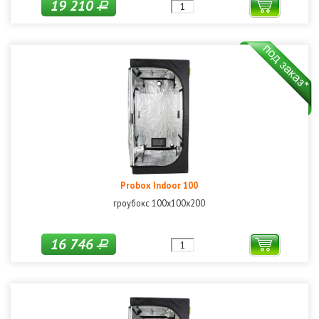
19 210
Р
Probox Indoor 100
гроубокс 100х100х200
16 746
Р