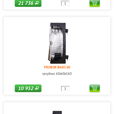
21 736
Р
PROBOX BASIC 60
гроубокс 60х60х160
10 952
Р