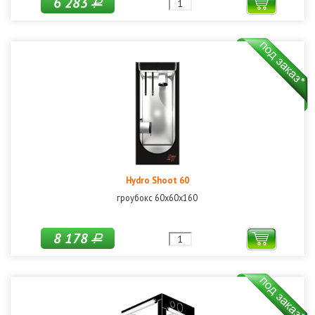
6 283
Р
Hydro Shoot 60
гроубокс 60х60х160
8 178
Р