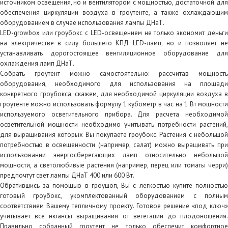
источником освещения, но и вентилятором с мощностью, достаточной для
обеспечения циркуляции воздуха в гроутенте, а также охлаждающим
оборудованием в случае использования лампы ДНаТ.
LED-growbox или гроубокс с LED-освещением не только экономит деньги
на электричестве в силу большего КПД LED-ламп, но и позволяет не
устанавливать дорогостоящее вентиляционное оборудование для
охлаждения ламп ДНаТ.
Собрать гроутент можно самостоятельно: рассчитав мощность
оборудования, необходимого для использования на площади
конкретного гроубокса, скажем, для необходимой циркуляции воздуха в
гроутенте можно использовать формулу 1 кубометр в час на 1 Вт мощности
используемого осветительного прибора. Для расчета необходимой
осветительной мощности необходимо учитывать потребности растений,
для выращивания которых Вы покупаете гроубокс. Растения с небольшой
потребностью в освещенности (например, салат) можно выращивать при
использовании энергосберегающих ламп относительно небольшой
мощности, а светолюбивые растения (например, перец или томаты черри)
предпочтут свет лампы ДНаТ 400 или 600 Вт.
Обратившись за помощью в гроушоп, Вы с легкостью купите полностью
готовый гроубокс, укомплектованный оборудованием с полным
соответствием Вашему тепличному проекту. Готовое решение «под ключ»
учитывает все нюансы выращивания от вегетации до плодоношения.
Правильно собранный гроутент не только обеспечит комфортное