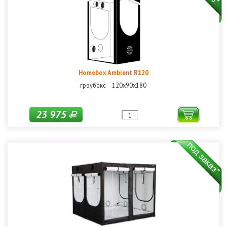
Homebox Ambient R120
гроубокс 120х90х180
23 975
Р