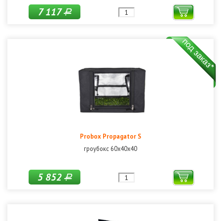
7 117
Р
Probox Propagator S
гроубокс 60х40х40
5 852
Р