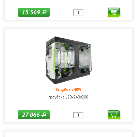
15 569
Р
KingBox 240W
гроубокс 120х240х200
27 066
Р