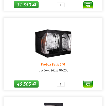
31 350
Р
Probox Basic 240
гроубокс 240х240х200
46 503
Р