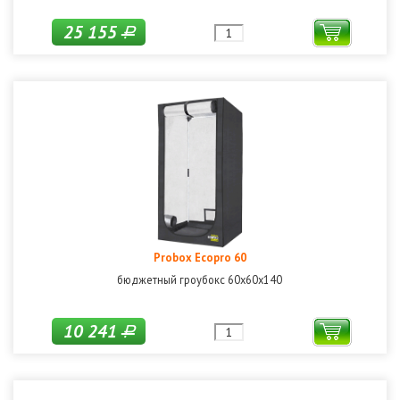
25 155
Р
Probox Ecopro 60
бюджетный гроубокс 60х60х140
10 241
Р