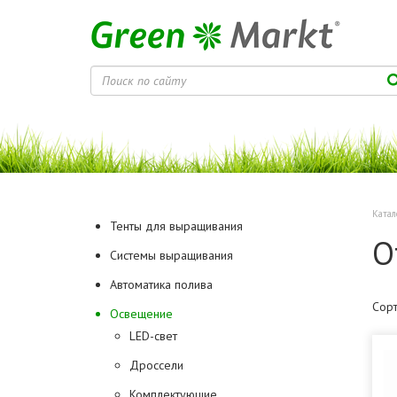
Катал
Тенты для выращивания
О
Системы выращивания
Автоматика полива
Сорт
Освещение
LED-свет
Дроссели
Комплектующие