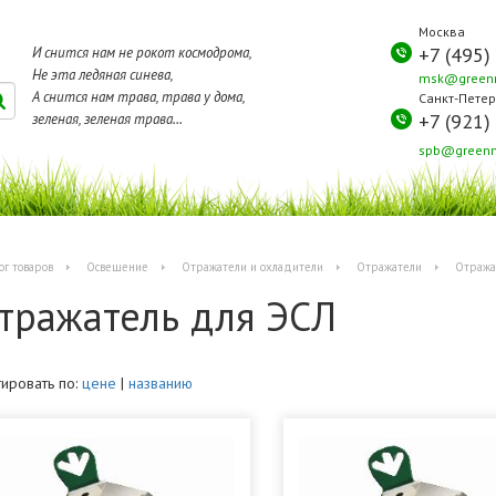
Москва
+7 (495)
И снится нам не рокот космодрома,
Не эта ледяная синева,
msk@greenm
А снится нам трава, трава у дома,
Санкт-Петер
+7 (921)
зеленая, зеленая трава...
spb@greenm
ог товаров
Освещение
Отражатели и охладители
Отражатели
Отража
тражатель для ЭСЛ
ировать по:
цене
|
названию