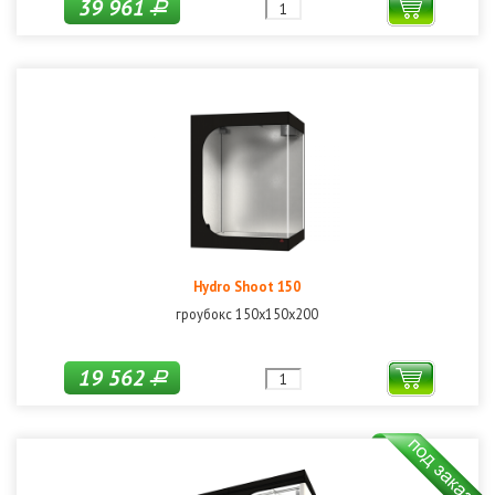
39 961
Р
Hydro Shoot 150
гроубокс 150х150х200
19 562
Р