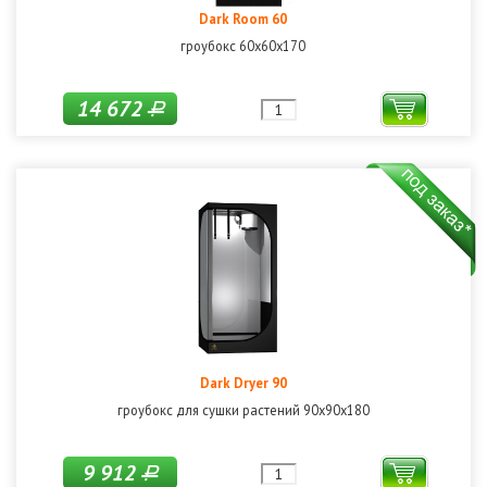
Dark Room 60
гроубокс 60х60х170
14 672
Р
Dark Dryer 90
гроубокс для сушки растений 90x90x180
9 912
Р