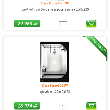
Dark Room Twin 90
двойной гроубокс для выращивания 90х90х220
29 968
Р
Dark Street 120W
гроубокс 120х60х178
16 974
Р