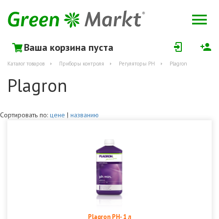
Ваша корзина пуста
Каталог товаров
Приборы контроля
Регуляторы РН
Plagron
Plagron
Сортировать по:
цене
|
названию
Plagron PH- 1 л