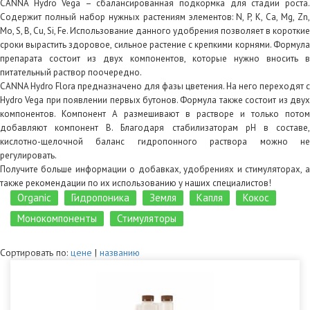
CANNA Hydro Vega – сбалансированная подкормка для стадии роста.
Содержит полный набор нужных растениям элементов: N, P, K, Ca, Mg, Zn,
Mo, S, B, Cu, Si, Fe. Использование данного удобрения позволяет в короткие
сроки вырастить здоровое, сильное растение с крепкими корнями. Формула
препарата состоит из двух компонентов, которые нужно вносить в
питательный раствор поочередно.
CANNA Hydro Flora предназначено для фазы цветения. На него переходят с
Hydro Vega при появлении первых бутонов. Формула также состоит из двух
компонентов. Компонент А размешивают в растворе и только потом
добавляют компонент В. Благодаря стабилизаторам рН в составе,
кислотно-щелочной баланс гидропонного раствора можно не
регулировать.
Получите больше информации о добавках, удобрениях и стимуляторах, а
также рекомендации по их использованию у наших специалистов!
Organic
Гидропоника
Земля
Капля
Кокос
Монокомпоненты
Стимуляторы
Сортировать по:
цене
|
названию