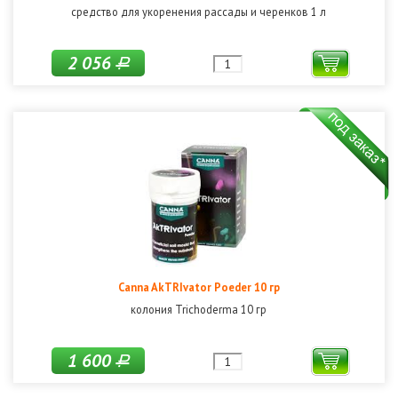
средство для укоренения рассады и черенков 1 л
2 056
Р
Canna AkTRIvator Poeder 10 гр
колония Trichoderma 10 гр
1 600
Р