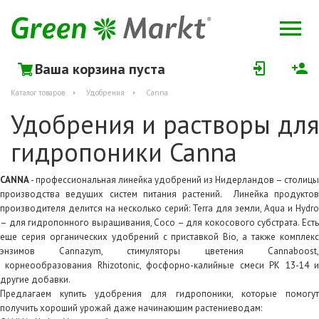
Ваша корзина пуста
Каталог товаров
Удобрения
Canna
Удобрения и растворы для
гидропоники Canna
CANNA
- профессиональная линейка удобрений из Нидерландов – столицы
производства ведущих систем питания растений. Линейка продуктов
производителя делится на несколько серий: Terra для земли, Aqua и Hydro
– для гидропонного выращивания, Coco – для кокосового субстрата. Есть
еще серия органических удобрений с приставкой Bio, а также комплекс
энзимов Cannazym, стимуляторы цветения Cannaboost,
корнеообразования Rhizotonic, фосфорно-калийные смеси PK 13-14 и
другие добавки.
Предлагаем купить удобрения для гидропоники, которые помогут
получить хороший урожай даже начинающим растениеводам: