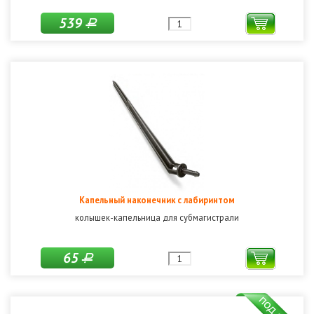
539
Р
Капельный наконечник с лабиринтом
колышек-капельница для субмагистрали
65
Р