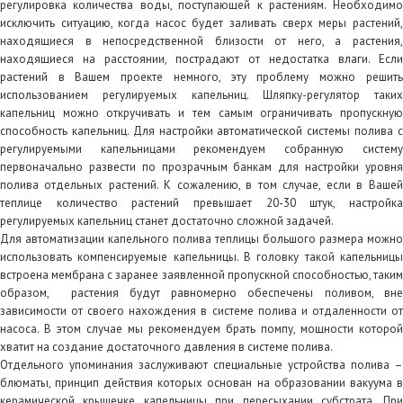
регулировка количества воды, поступающей к растениям. Необходимо
исключить ситуацию, когда насос будет заливать сверх меры растений,
находящиеся в непосредственной близости от него, а растения,
находящиеся на расстоянии, пострадают от недостатка влаги. Если
растений в Вашем проекте немного, эту проблему можно решить
использованием регулируемых капельниц. Шляпку-регулятор таких
капельниц можно откручивать и тем самым ограничивать пропускную
способность капельниц. Для настройки автоматической системы полива с
регулируемыми капельницами рекомендуем собранную систему
первоначально развести по прозрачным банкам для настройки уровня
полива отдельных растений. К сожалению, в том случае, если в Вашей
теплице количество растений превышает 20-30 штук, настройка
регулируемых капельниц станет достаточно сложной задачей.
Для автоматизации капельного полива теплицы большого размера можно
использовать компенсируемые капельницы. В головку такой капельницы
встроена мембрана с заранее заявленной пропускной способностью, таким
образом, растения будут равномерно обеспечены поливом, вне
зависимости от своего нахождения в системе полива и отдаленности от
насоса. В этом случае мы рекомендуем брать помпу, мощности которой
хватит на создание достаточного давления в системе полива.
Отдельного упоминания заслуживают специальные устройства полива –
блюматы, принцип действия которых основан на образовании вакуума в
керамической крышечке капельницы при пересыхании субстрата. При