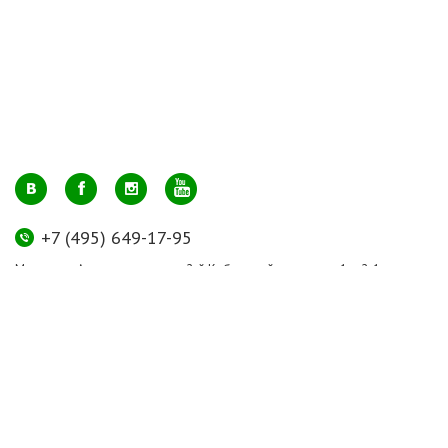
+7 (495) 649-17-95
Москва, м. Авиамоторная, ул. 2-й Кабельный проезд, д. 1, к.2, 1 этаж,
домик у входа, офис 112 (напротив лифта)
info@greenmarkt.ru
+7 (921) 597-51-71
Санкт-Петербург м. Лиговский пр., ул. Марата 53, секция 3