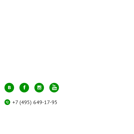
+7 (495) 649-17-95
Москва, м. Авиамоторная, ул. 2-й Кабельный проезд, д. 1, к.2, 1 этаж,
домик у входа, офис 112 (напротив лифта)
info@greenmarkt.ru