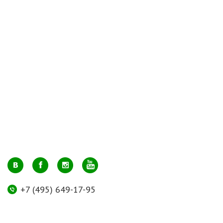
+7 (495) 649-17-95
Москва, м. Авиамоторная, ул. 2-й Кабельный проезд, д. 1, к.2, 1 этаж,
домик у входа, офис 112 (напротив лифта)