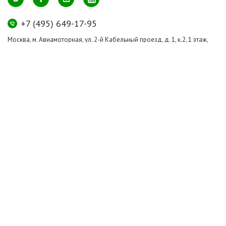
+7 (495) 649-17-95
Москва, м. Авиамоторная, ул. 2-й Кабельный проезд, д. 1, к.2, 1 этаж,
домик у входа, офис 112 (напротив лифта)
info@greenmarkt.ru
+7 (921) 597-51-71
Санкт-Петербург м. Лиговский пр., ул. Марата 53, секция 3
spb@greenmarkt.ru
Режим работы
пн-пт 11:00 — 20:00
сб-вс 11:00 — 18:00
Все права защищены © 2011-2016