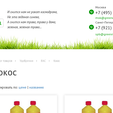
Москва
+7 (495)
И снится нам не рокот космодрома,
Не эта ледяная синева,
msk@greenm
А снится нам трава, трава у дома,
Санкт-Петер
+7 (921)
зеленая, зеленая трава...
spb@greenm
ог товаров
Удобрения
BAC
Кокос
окос
ировать по:
цене
|
названию