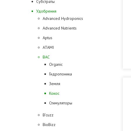
Субстраты
Удобрения
Advanced Hydroponics
Advanced Nutrients
Aptus
ATAMI
BAC
Organic
Гидропоника
Земля
Кокос
Стимуляторы
B'cuzz
BioBizz