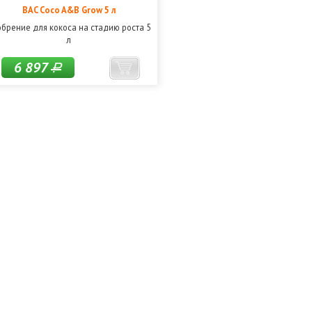
BAC Coco A&B Grow 5 л
брение для кокоса на стадию роста 5
л
6 897
Р