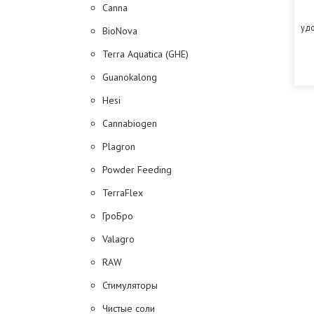
Canna
удо
BioNova
Terra Aquatica (GHE)
Guanokalong
Hesi
Cannabiogen
Plagron
Powder Feeding
TerraFlex
ГроБро
Valagro
RAW
Стимуляторы
Чистые соли