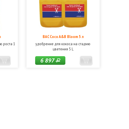
л
BAC Coco A&B Bloom 5 л
ю роста 1
удобрение для кокоса на стадию
цветения 5 L
6 897
Р