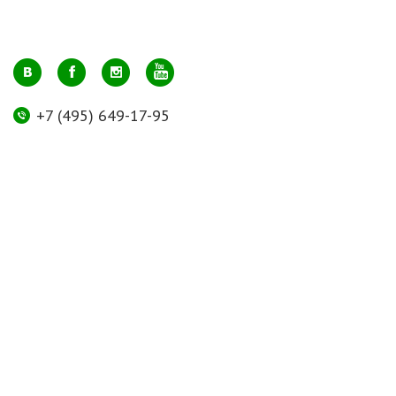
+7 (495) 649-17-95
Москва, м. Авиамоторная, ул. 2-й Кабельный проезд, д. 1, к.2, 1 этаж,
домик у входа, офис 112 (напротив лифта)
info@greenmarkt.ru
+7 (921) 597-51-71
Санкт-Петербург м. Лиговский пр., ул. Марата 53, секция 3
spb@greenmarkt.ru
Режим работы
пн-пт 11:00 — 20:00
сб-вс 11:00 — 18:00