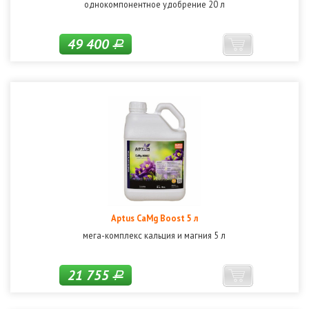
однокомпонентное удобрение 20 л
49 400
Р
Aptus CaMg Boost 5 л
мега-комплекс кальция и магния 5 л
21 755
Р