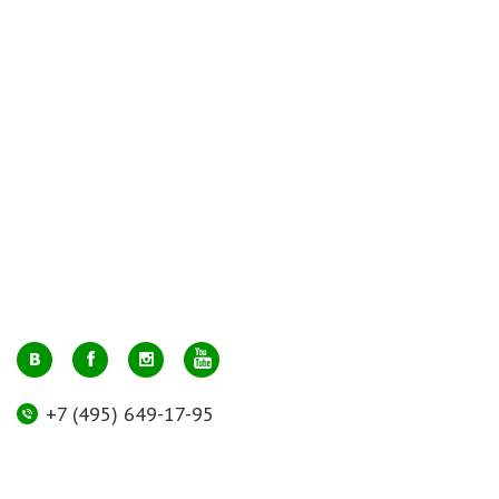
+7 (495) 649-17-95
Москва, м. Авиамоторная, ул. 2-й Кабельный проезд, д. 1, к.2, 1 этаж,
домик у входа, офис 112 (напротив лифта)