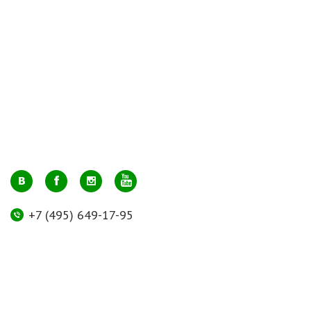
+7 (495) 649-17-95
Москва, м. Авиамоторная, ул. 2-й Кабельный проезд, д. 1, к.2, 1 этаж,
домик у входа, офис 112 (напротив лифта)
info@greenmarkt.ru
+7 (921) 597-51-71