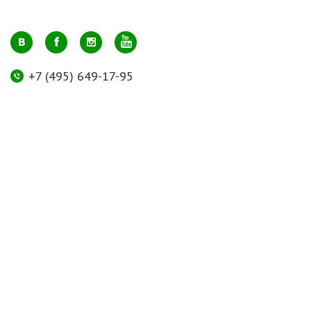
+7 (495) 649-17-95
Москва, м. Авиамоторная, ул. 2-й Кабельный проезд, д. 1, к.2, 1 этаж,
домик у входа, офис 112 (напротив лифта)
info@greenmarkt.ru
+7 (921) 597-51-71
Санкт-Петербург м. Лиговский пр., ул. Марата 53, секция 3
spb@greenmarkt.ru
Режим работы
пн-пт 11:00 — 20:00
сб-вс 11:00 — 18:00