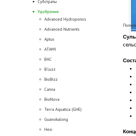
Субстраты
Удобрения
Advanced Hydroponics
Полное
Advanced Nutrients
Сул
Aptus
сельс
ATAMI
BAC
Сост
B'cuzz
BioBizz
Canna
BioNova
Terra Aquatica (GHE)
Guanokalong
Hesi
Конц