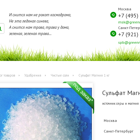
Москва
+7 (495)
И снится нам не рокот космодрома,
Не эта ледяная синева,
msk@greenm
А снится нам трава, трава у дома,
Санкт-Петер
+7 (921)
зеленая, зеленая трава...
spb@greenm
ог товаров
Удобрения
Чистые соли
Сульфат Магния 1 кг
Сульфат Магн
источник серы и магния 
Москва
Санкт-Петербург