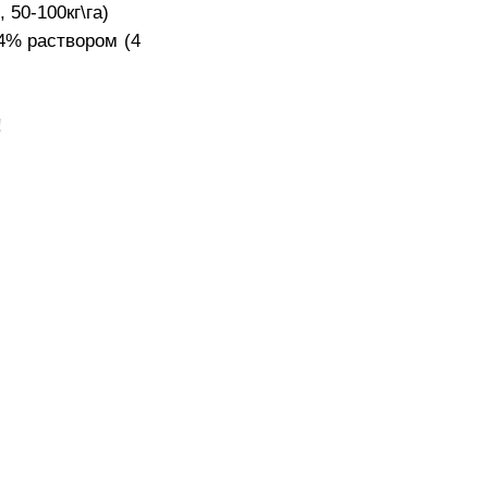
 50-100кг\га)
4% раствором (4
!