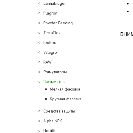
Cannabiogen
Plagron
Powder Feeding
TerraFlex
ВНИМ
ГроБро
Valagro
RAW
Стимуляторы
Чистые соли
Мелкая фасовка
Крупная фасовка
Средства защиты
Alpha NPK
Hortifit