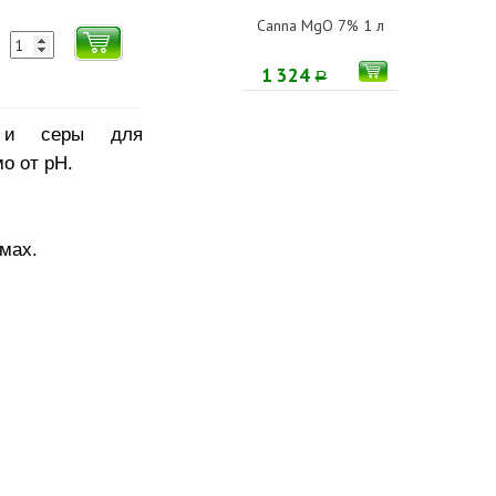
Canna MgO 7% 1 л
1 324
Р
 и серы для
о от рН.
мах.