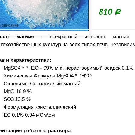
810
Р
 описание
ьфат магния
- прекрасный источник магния
кохозяйственных культур на всех типах почв, независим
ав и характеристики:
MgSO4 * 7Н2О - 99% мin, нерастворимый осадок 0,1% 
Химическая Формула MgSO4 * 7H2O
Синонимы Сернокислый магний.
MgO 16.9 %
SO3 13,5 %
Формуляция кристаллический
ЕС 0,1% 0,94 мСм\см
ентрация рабочего раствора: