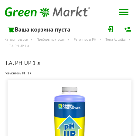
Ваша корзина пуста
Каталог товаров
Приборы контроля
Регуляторы РН
Terra Aquatica
T.A. PH UP 1 л
T.A. PH UP 1 л
повыситель РН 1 л