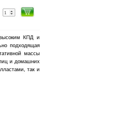
 высоким КПД и
ьно подходящая
тативной массы
плиц и домашних
лластами, так и