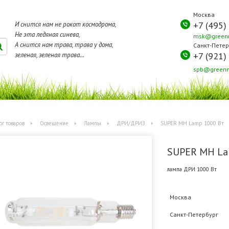
Москва
+7 (495)
И снится нам не рокот космодрома,
Не эта ледяная синева,
msk@greenm
А снится нам трава, трава у дома,
Санкт-Петер
+7 (921)
зеленая, зеленая трава...
spb@greenm
ог товаров
Освещение
Лампы
ДРИ/ДРИЗ
SUPER MH Lamp 1000 Вт
SUPER MH La
лампа ДРИ 1000 Вт
Москва
Санкт-Петербург