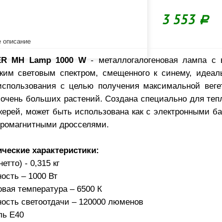
3 553
Р
 описание
R MH Lamp 1000 W
- металлогалогеновая лампа с
ким световым спектром, смещенного к синему, идеал
использования с целью получения максимальной веге
 очень больших растений. Создана специально для те
жерей, может быть использована как с электронными ба
тромагнитными дросселями.
ические характеристики:
нетто) - 0,315 кг
ость – 1000 Вт
вая температура – 6500 К
ость светоотдачи – 120000 люменов
ль E40