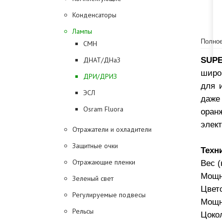
Конденсаторы
Лампы
Полное
CMH
SUPE
ДНАТ/ДНаЗ
широ
ДРИ/ДРИЗ
для 
ЭСЛ
даже
Osram Fluora
оран
элек
Отражатели и охладители
Защитные очки
Техн
Отражающие пленки
Вес (
Мощн
Зеленый свет
Цвето
Регулируемые подвесы
Мощн
Рельсы
Цоко