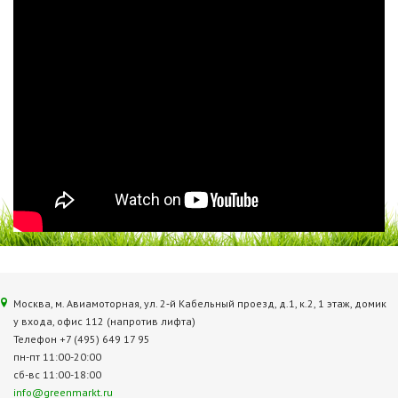
Москва, м. Авиамоторная, ул. 2‑й Кабельный проезд, д.1, к.2, 1 этаж, домик
у входа, офис 112 (напротив лифта)
Телефон +7 (495) 649 17 95
пн-пт 11:00-20:00
сб-вс 11:00-18:00
info@greenmarkt.ru