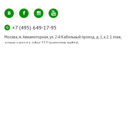
+7 (495) 649-17-95
Москва, м. Авиамоторная, ул. 2-й Кабельный проезд, д. 1, к.2, 1 этаж,
домик у входа, офис 112 (напротив лифта)
info@greenmarkt.ru
+7 (921) 597-51-71
Санкт-Петербург м. Лиговский пр., ул. Марата 53, секция 3
spb@greenmarkt.ru
Режим работы
пн-пт 11:00 — 20:00
сб-вс 11:00 — 18:00