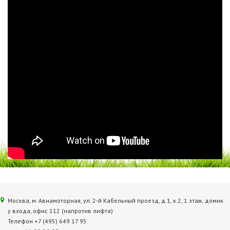
Москва, м. Авиамоторная, ул. 2‑й Кабельный проезд, д.1, к.2, 1 этаж, домик
у входа, офис 112 (напротив лифта)
Телефон +7 (495) 649 17 95