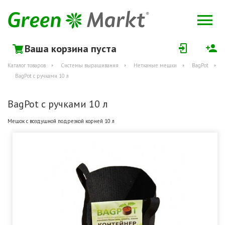
Ваша корзина пуста
Каталог товаров
Системы выращивания
Нетканые мешки
BagPot
BagPot c ручками 10 л
BagPot c ручками 10 л
Мешок с воздушной подрезкой корней 10 л