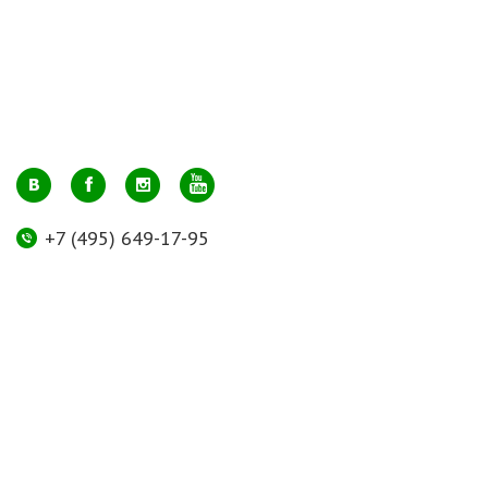
+7 (495) 649-17-95
Москва, м. Авиамоторная, ул. 2-й Кабельный проезд, д. 1, к.2, 1 этаж,
домик у входа, офис 112 (напротив лифта)
info@greenmarkt.ru
+7 (921) 597-51-71
Санкт-Петербург м. Лиговский пр., ул. Марата 53, секция 3
spb@greenmarkt.ru