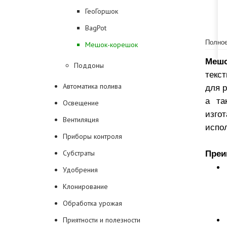
ГеоГоршок
BagPot
Полное
Мешок-корешок
Мешо
Поддоны
текс
Автоматика полива
для 
а та
Освещение
изго
Вентиляция
испол
Приборы контроля
Субстраты
Преи
Удобрения
Клонирование
Обработка урожая
Приятности и полезности