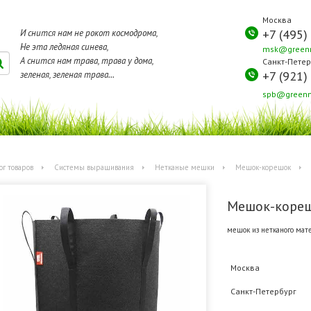
Москва
+7 (495)
И снится нам не рокот космодрома,
Не эта ледяная синева,
msk@greenm
А снится нам трава, трава у дома,
Санкт-Петер
+7 (921)
зеленая, зеленая трава...
spb@greenm
ог товаров
Системы выращивания
Нетканые мешки
Мешок-корешок
Мешок-кореш
мешок из нетканого мате
Москва
Санкт-Петербург