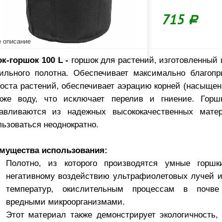
715
Р
 описание
к-горшок 100 L -
горшок для растений, изготовленный 
тильного полотна. Обеспечивает максимально благоп
роста растений, обеспечивает аэрацию корней (насыщен
кже воду, что исключает перелив и гниение. Горш
тавливаются из надежных высококачественных мате
ьзоваться неоднократно.
мущества использования:
Полотно, из которого производятся умные горшк
негативному воздействию ультрафиолетовых лучей 
температур, окислительным процессам в почв
вредными микроорганизмами.
Этот материал также демонстрирует экологичность, 