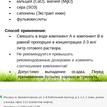
кальций (СаО), магний (MgO)
сера (SO3)
сапонины (Экстракт юкки)
фульвокислоты
Способ применения:
Смешать в воде компонент А и компонент В в
равной пропорции в концентрации 2-3 мл/
литр готового раствора.
Не рекомендуется превышать
рекомендованные дозировки и изменять
соотношение компонентов!
Допустимо выпадение осадка. Перед
применением бутылку хорошо встряхнуть.
Москва, м. Авиамоторная, ул. 2‑й Кабельный проезд, д.1, к.2, 1 этаж, домик
у входа, офис 112 (напротив лифта)
Телефон +7 (495) 649 17 95