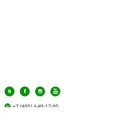
+7 (495) 649-17-95
Москва, м. Авиамоторная, ул. 2-й Кабельный проезд, д. 1, к.2, 1 этаж,
домик у входа, офис 112 (напротив лифта)
info@greenmarkt.ru