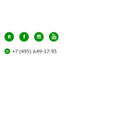
+7 (495) 649-17-95
Москва, м. Авиамоторная, ул. 2-й Кабельный проезд, д. 1, к.2, 1 этаж,
домик у входа, офис 112 (напротив лифта)
info@greenmarkt.ru
+7 (921) 597-51-71
Санкт-Петербург м. Лиговский пр., ул. Марата 53, секция 3
spb@greenmarkt.ru
Режим работы