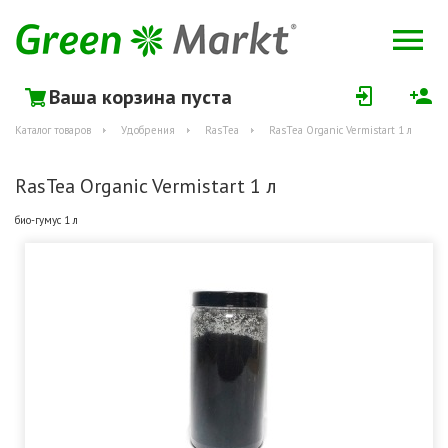
Ваша корзина пуста
Каталог товаров
Удобрения
RasTea
RasTea Organic Vermistart 1 л
RasTea Organic Vermistart 1 л
био-гумус 1 л