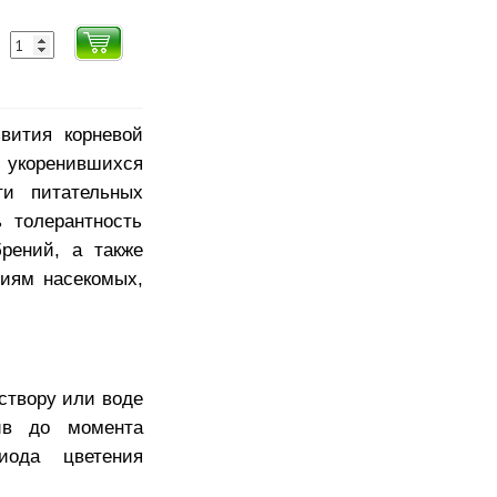
вития корневой
укоренившихся
ти питательных
ь толерантность
рений, а также
виям насекомых,
аствору или воде
ив до момента
иода цветения