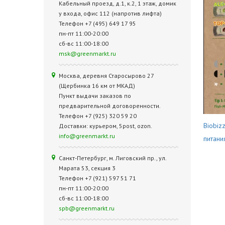
Кабельный проезд, д.1, к.2, 1 этаж, домик
у входа, офис 112 (напротив лифта)
Телефон +7 (495) 649 17 95
пн-пт 11:00-20:00
сб-вс 11:00-18:00
msk@greenmarkt.ru
Москва, деревня Старосырово 27
(Щербинка 16 км от МКАД)
Пункт выдачи заказов по
предварительной договоренности.
Телефон +7 (925) 320 59 20
Biobiz
Доставки: курьером, 5post, ozon.
info@greenmarkt.ru
питани
Санкт-Петербург, м. Лиговский пр., ул.
Марата 53, секция 3
Телефон +7 (921) 597 51 71
пн-пт 11:00-20:00
сб-вс 11:00-18:00
spb@greenmarkt.ru