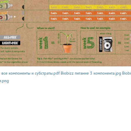
z все компоненты и субстраты.pdf
Biobizz питание 3 компонента.jpg
Biob
я.png