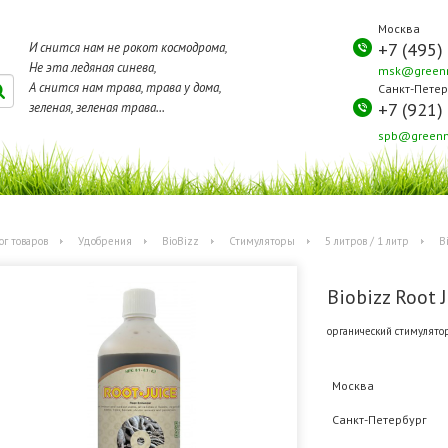
Москва
+7 (495)
И снится нам не рокот космодрома,
Не эта ледяная синева,
msk@greenm
А снится нам трава, трава у дома,
Санкт-Петер
+7 (921)
зеленая, зеленая трава...
spb@greenm
ог товаров
Удобрения
BioBizz
Стимуляторы
5 литров / 1 литр
Bi
Biobizz Root J
органический стимулятор
Москва
Санкт-Петербург