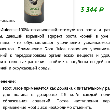
3 344
Р
 описание
 Juice
- 100% органический стимулятор роста и раз
ы, дающий взрывной эффект роста корней в уже 
ениях, что обуславливает увеличение усваиваемос
онентов. Применение Root Juice позволяет увеличит
ений к передозировкам органических веществ и удоб
чить сильные растения, стойкие к пагубным воздейст
зней и окружающей среды.
енение:
Root Juice применяется как добавка к питательному р
для полива в дозировке 2-5 мл/л каждый пол
образования соцветий. После наступления пер
применение Root Juice необходимо отменить.