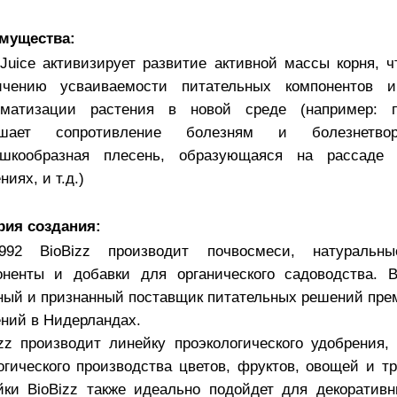
мущества:
 Juice активизирует развитие активной массы корня, ч
ичению усваиваемости питательных компонентов 
иматизации растения в новой среде (например: п
ышает сопротивление болезням и болезнетв
ошкообразная плесень, образующаяся на рассаде
ниях, и т.д.)
рия создания:
92 BioBizz производит почвосмеси, натуральны
оненты и добавки для органического садоводства. B
ный и признанный поставщик питательных решений пре
ений в Нидерландах.
izz производит линейку проэкологического удобрения,
огического производства цветов, фруктов, овощей и т
йки BioBizz также идеально подойдет для декоративн