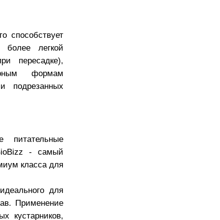
то способствует
и более легкой
ри пересадке),
орным формам
 и подрезанных
е питательные
ioBizz - самый
миум класса для
 идеального для
рав. Применение
ых кустарников,