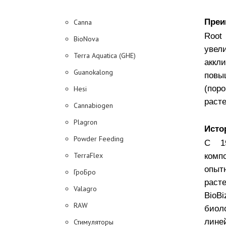
Преи
Canna
Root
BioNova
увел
Terra Aquatica (GHE)
аккл
Guanokalong
пов
(пор
Hesi
расте
Cannabiogen
Plagron
Исто
Powder Feeding
С 19
TerraFlex
комп
опыт
ГроБро
раст
Valagro
BioB
RAW
биол
лине
Стимуляторы