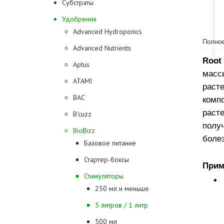
Субстраты
Удобрения
Advanced Hydroponics
Полное
Advanced Nutrients
Root
Aptus
масс
ATAMI
раст
BAC
комп
раст
B'cuzz
полу
BioBizz
боле
Базовое питание
Стартер-боксы
Прим
Стимуляторы
250 мл и меньше
5 литров / 1 литр
500 мл