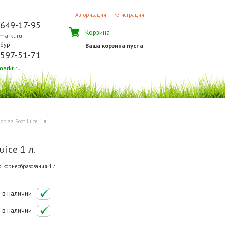
Авторизация
Регистрация
 649-17-95
Корзина
arkt.ru
бург
Ваша корзина пуста
 597-51-71
arkt.ru
obizz Root Juice 1 л
uice 1 л.
 корнеобразования 1 л
в наличии
в наличии