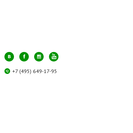
+7 (495) 649-17-95
Москва, м. Авиамоторная, ул. 2-й Кабельный проезд, д. 1, к.2, 1 этаж,
домик у входа, офис 112 (напротив лифта)
info@greenmarkt.ru
+7 (921) 597-51-71
Санкт-Петербург м. Лиговский пр., ул. Марата 53, секция 3