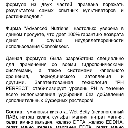
формула из двух частей призвана поражать
результатом самых опытных культиваторов и
растениеводов,*
Фирма "Advanced Nutriens" настолько уверена в
данном продукте, что дает 100% гарантию возврата
денег в случае неудовлетворенности
использования Connoisseur.
Данная формула была разработана специально
для применения со всеми гидропоническими
системами, а также системами капельного
орошения, периодического затопления и
другими.
Запатентованная технология "РН
PERFECT" стабилизирует уровень РН в течение
всего использования удобрения без добавления
дополнительных буферных растворов!
Состав:
гуминовая кислота, Wet Betty (неионогенный
ПАВ), нитрат калия, сульфат магния, нитрат магния,
хелат амино кальция, железо DTPA, железо EDDHA,
хелат амино железа, марганец EDTA, хелат амино