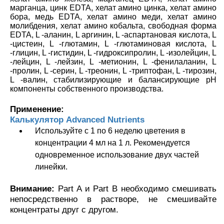
марганца, цинк EDTA, хелат амино цинка, хелат амино
бора, медь EDTA, хелат амино меди, хелат амино
молибдения, хелат амино кобальта, свободная форма
EDTA, L -аланин, L аргинин, L -аспартановая кислота, L
-цистеин, L -глютамин, L -глютаминовая кислота, L
-глицин, L -гистидин, L -гидроксипролин, L -изолейцин, L
-лейцин, L -лейзин, L -метионин, L -фенилаланин, L
-пролин, L -серин, L -треонин, L -триптофан, L -тирозин,
L -валин, стабилизирующие и балансирующие pH
компоненты собственного производства.
Применение:
Калькулятор Advanced Nutrients
Используйте с 1 по 6 неделю цветения в
концентрации 4 мл на 1 л. Рекомендуется
одновременное использование двух частей
линейки.
Внимание:
Part A и Part B необходимо смешивать
непосредственно в растворе, не смешивайте
концентраты друг с другом.