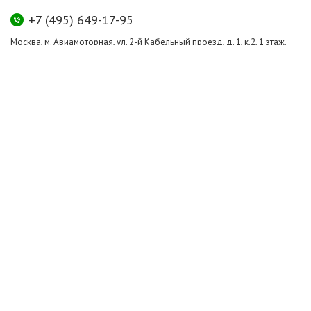
+7 (495) 649-17-95
Москва, м. Авиамоторная, ул. 2-й Кабельный проезд, д. 1, к.2, 1 этаж,
домик у входа, офис 112 (напротив лифта)
info@greenmarkt.ru
+7 (921) 597-51-71
Санкт-Петербург м. Лиговский пр., ул. Марата 53, секция 3
spb@greenmarkt.ru
Режим работы
пн-пт 11:00 — 20:00
сб-вс 11:00 — 18:00
Все права защищены © 2011-2016
ООО «ГринМаркт Плюс», ОГРН 1107746800578, ИНН 7722728673