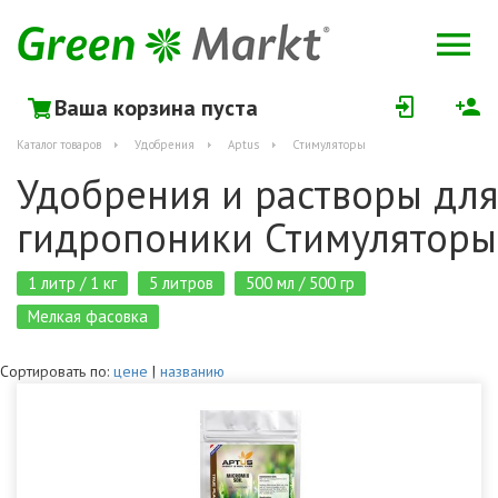
Ваша корзина пуста
Каталог товаров
Удобрения
Aptus
Стимуляторы
Удобрения и растворы для
гидропоники Стимуляторы
1 литр / 1 кг
5 литров
500 мл / 500 гр
Мелкая фасовка
Сортировать по:
цене
|
названию