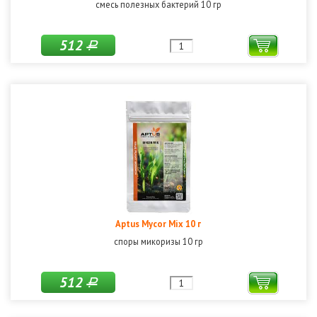
смесь полезных бактерий 10 гр
512
Р
Aptus Mycor Mix 10 г
споры микоризы 10 гр
512
Р