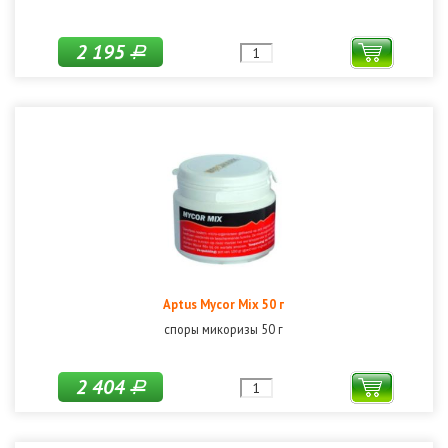
2 195
Р
Aptus Mycor Mix 50 г
споры микоризы 50 г
2 404
Р