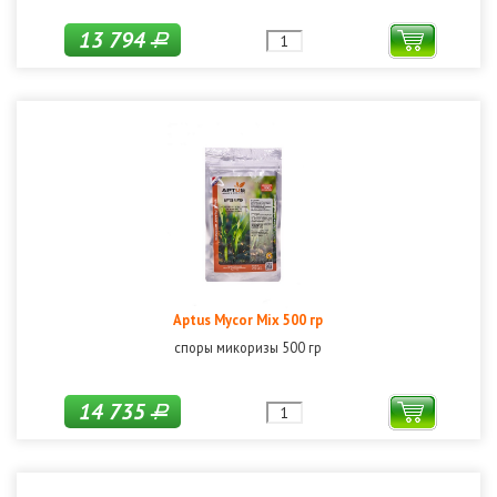
13 794
Р
Aptus Mycor Mix 500 гр
споры микоризы 500 гр
14 735
Р