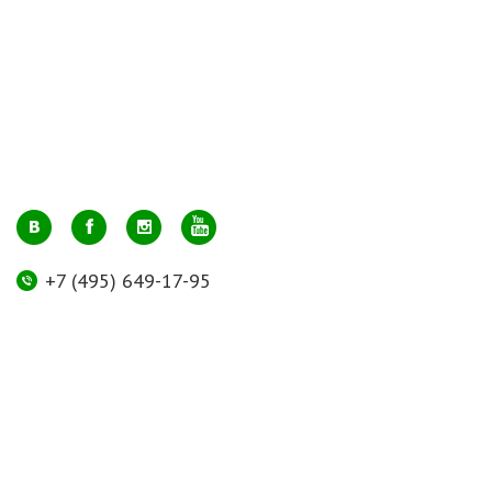
+7 (495) 649-17-95
Москва, м. Авиамоторная, ул. 2-й Кабельный проезд, д. 1, к.2, 1 этаж,
домик у входа, офис 112 (напротив лифта)
info@greenmarkt.ru
+7 (921) 597-51-71
Санкт-Петербург м. Лиговский пр., ул. Марата 53, секция 3